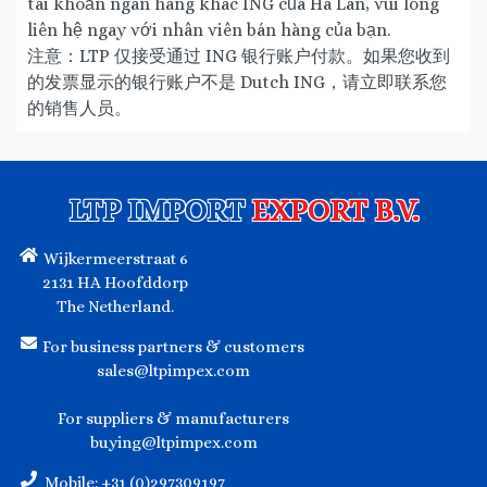
tài khoản ngân hàng khác ING của Hà Lan, vui lòng
liên hệ ngay với nhân viên bán hàng của bạn.
注意：LTP 仅接受通过 ING 银行账户付款。如果您收到
的发票显示的银行账户不是 Dutch ING，请立即联系您
的销售人员。
LTP IMPORT
EXPORT B.V.
Wijkermeerstraat 6
2131 HA Hoofddorp
The Netherland.
For business partners & customers
sales@ltpimpex.com
For suppliers & manufacturers
buying@ltpimpex.com
Mobile: +31 (0)297309197