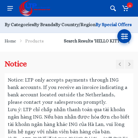
0
By Categories
By Brands
By Country/Region
By Special Offers
Home
Products
Search Results 'HELLO KITTY'
Notice
Notice: LTP only accepts payments through ING
bank accounts. If you receive an invoice indicating a
bank account located outside the Netherlands,
please contact your salesperson promptly.
Lưu ý: LTP chỉ chấp nhận thanh toán qua tài khoản
ngân hàng ING. Nếu bạn nhận được hóa đơn cho biết
tài khoản ngân hàng khác ING của Hà Lan, vui lòng
liên hệ ngay với nhân viên bán hàng của bạn.