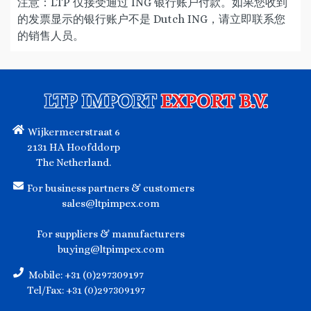
注意：LTP 仅接受通过 ING 银行账户付款。如果您收到
的发票显示的银行账户不是 Dutch ING，请立即联系您
的销售人员。
LTP IMPORT
EXPORT B.V.
Wijkermeerstraat 6
2131 HA Hoofddorp
The Netherland.
For business partners & customers
sales@ltpimpex.com
For suppliers & manufacturers
buying@ltpimpex.com
Mobile: +31 (0)297309197
Tel/Fax: +31 (0)297309197