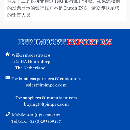
注意：LTP 仅接受通过 ING 银行账户付款。如果您收到
的发票显示的银行账户不是 Dutch ING，请立即联系您
的销售人员。
LTP IMPORT
EXPORT B.V.
Wijkermeerstraat 6
2131 HA Hoofddorp
The Netherland.
For business partners & customers
sales@ltpimpex.com
For suppliers & manufacturers
buying@ltpimpex.com
Mobile: +31 (0)297309197
Tel/Fax: +31 (0)297309197