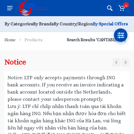
0
By Categories
By Brands
By Country/Region
By Special Offers
Home
Products
Search Results 'CANTABILE'
Notice
Notice: LTP only accepts payments through ING
bank accounts. If you receive an invoice indicating a
bank account located outside the Netherlands,
please contact your salesperson promptly.
Lưu ý: LTP chỉ chấp nhận thanh toán qua tài khoản
ngân hàng ING. Nếu bạn nhận được hóa đơn cho biết
tài khoản ngân hàng khác ING của Hà Lan, vui lòng
liên hệ ngay với nhân viên bán hàng của bạn.