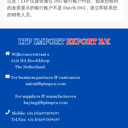
注意：LTP 仅接受通过 ING 银行账户付款。如果您收到
的发票显示的银行账户不是 Dutch ING，请立即联系您
的销售人员。
LTP IMPORT
EXPORT B.V.
Wijkermeerstraat 6
2131 HA Hoofddorp
The Netherland.
For business partners & customers
sales@ltpimpex.com
For suppliers & manufacturers
buying@ltpimpex.com
Mobile: +31 (0)297309197
Tel/Fax: +31 (0)297309197