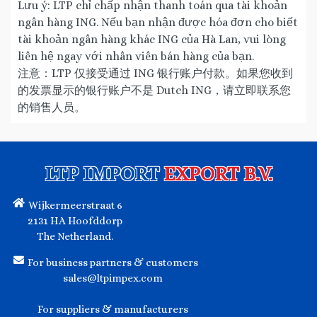
Lưu ý: LTP chỉ chấp nhận thanh toán qua tài khoản
ngân hàng ING. Nếu bạn nhận được hóa đơn cho biết
tài khoản ngân hàng khác ING của Hà Lan, vui lòng
liên hệ ngay với nhân viên bán hàng của bạn.
注意：LTP 仅接受通过 ING 银行账户付款。如果您收到
的发票显示的银行账户不是 Dutch ING，请立即联系您
的销售人员。
LTP IMPORT
EXPORT B.V.
Wijkermeerstraat 6
2131 HA Hoofddorp
The Netherland.
For business partners & customers
sales@ltpimpex.com
For suppliers & manufacturers