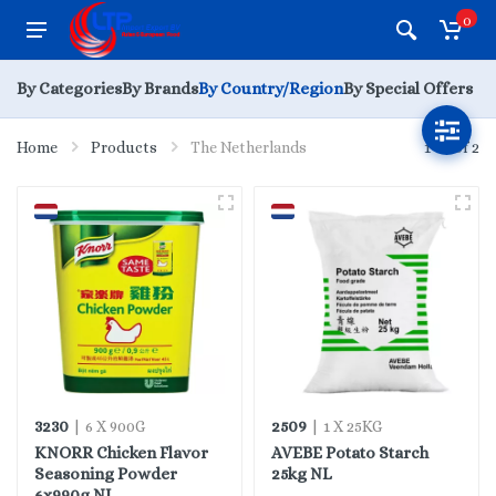
0
By Categories
By Brands
By Country/Region
By Special Offers
Home
Products
The Netherlands
1 - 2 of 2
3230
2509
| 6 X 900G
| 1 X 25KG
KNORR Chicken Flavor
AVEBE Potato Starch
Seasoning Powder
25kg NL
6x990g NL