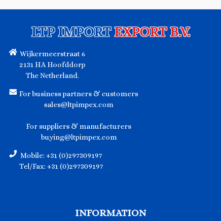
LTP IMPORT
EXPORT B.V.
Wijkermeerstraat 6
2131 HA Hoofddorp
The Netherland.
For business partners & customers
sales@ltpimpex.com
For suppliers & manufacturers
buying@ltpimpex.com
Mobile: +31 (0)297309197
Tel/Fax: +31 (0)297309197
INFORMATION