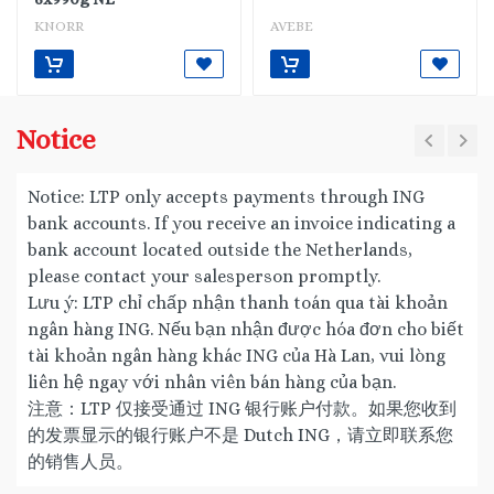
KNORR
AVEBE
Notice
Notice: LTP only accepts payments through ING
bank accounts. If you receive an invoice indicating a
bank account located outside the Netherlands,
please contact your salesperson promptly.
Lưu ý: LTP chỉ chấp nhận thanh toán qua tài khoản
ngân hàng ING. Nếu bạn nhận được hóa đơn cho biết
tài khoản ngân hàng khác ING của Hà Lan, vui lòng
liên hệ ngay với nhân viên bán hàng của bạn.
注意：LTP 仅接受通过 ING 银行账户付款。如果您收到
的发票显示的银行账户不是 Dutch ING，请立即联系您
的销售人员。