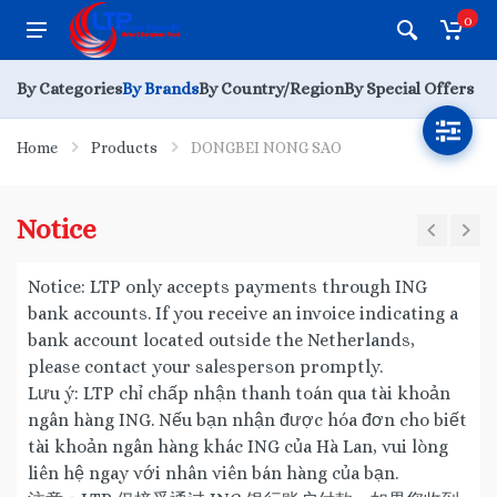
0
By Categories
By Brands
By Country/Region
By Special Offers
Home
Products
DONGBEI NONG SAO
Notice
Notice: LTP only accepts payments through ING
bank accounts. If you receive an invoice indicating a
bank account located outside the Netherlands,
please contact your salesperson promptly.
Lưu ý: LTP chỉ chấp nhận thanh toán qua tài khoản
ngân hàng ING. Nếu bạn nhận được hóa đơn cho biết
tài khoản ngân hàng khác ING của Hà Lan, vui lòng
liên hệ ngay với nhân viên bán hàng của bạn.