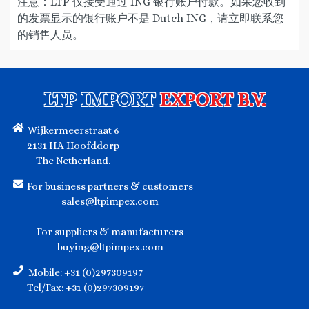
注意：LTP 仅接受通过 ING 银行账户付款。如果您收到
的发票显示的银行账户不是 Dutch ING，请立即联系您
的销售人员。
LTP IMPORT
EXPORT B.V.
Wijkermeerstraat 6
2131 HA Hoofddorp
The Netherland.
For business partners & customers
sales@ltpimpex.com
For suppliers & manufacturers
buying@ltpimpex.com
Mobile: +31 (0)297309197
Tel/Fax: +31 (0)297309197