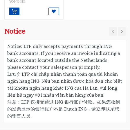
YONG HE
Notice
Notice: LTP only accepts payments through ING
bank accounts. If you receive an invoice indicating a
bank account located outside the Netherlands,
please contact your salesperson promptly.
Lưu ý: LTP chỉ chấp nhận thanh toán qua tài khoản
ngân hàng ING. Nếu bạn nhận được hóa đơn cho biết
tài khoản ngân hàng khác ING của Hà Lan, vui lòng
liên hệ ngay với nhân viên bán hàng của bạn.
注意：LTP 仅接受通过 ING 银行账户付款。如果您收到
的发票显示的银行账户不是 Dutch ING，请立即联系您
的销售人员。