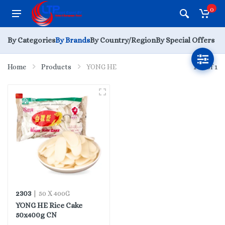
0
By Categories
By Brands
By Country/Region
By Special Offers
Home
Products
YONG HE
1 - 1 of 1
2303
| 50 X 400G
YONG HE Rice Cake
50x400g CN