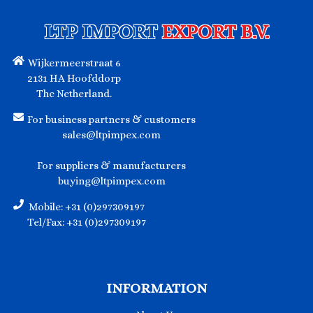
LTP IMPORT
EXPORT B.V.
Wijkermeerstraat 6
2131 HA Hoofddorp
The Netherland.
For business partners & customers
sales@ltpimpex.com
For suppliers & manufacturers
buying@ltpimpex.com
Mobile: +31 (0)297309197
Tel/Fax: +31 (0)297309197
INFORMATION